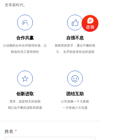
变革新时代。
ꁘ
ꀧ
合作共赢
自强不息
让信赖的合作伙伴获得价值，让
靠勤劳的双手，通过不懈的努
勤奋的员工获得身价
力， 去开拓改变命运的道路
ꄃ
ꂑ
创新进取
团结互助
需求，就是明天的创新
公司就像一个大家庭
我们会不断的进取和探索
一方有难八方支援
姓名
*