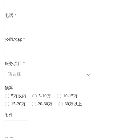
电话
*
公司名称
*
服务项目
*
ꄳ
预算
ꀐ
5万以内
ꀐ
5-10万
ꀐ
10-15万
ꀐ
15-20万
ꀐ
20-30万
ꀐ
30万以上
附件
上传文